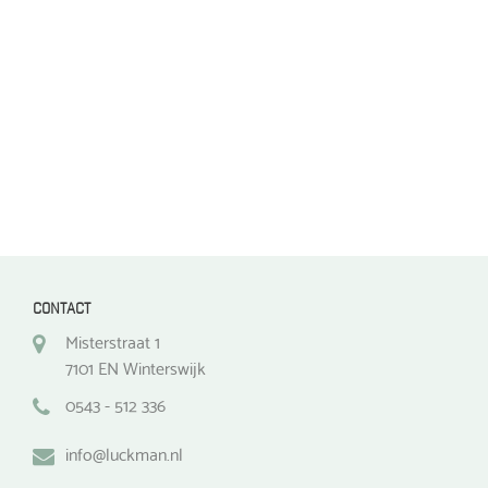
worden
worden
op
op
de
de
productpagina
productpagina
CONTACT
Misterstraat 1
7101 EN Winterswijk
0543 - 512 336
info@luckman.nl