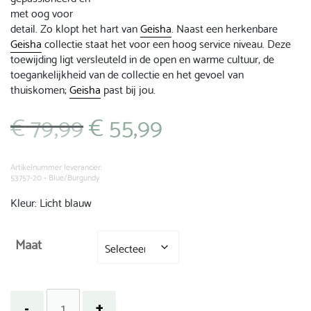
met oog voor
detail. Zo klopt het hart van
Geisha
. Naast een herkenbare
Geisha
collectie staat het voor een hoog service niveau. Deze
toewijding ligt versleuteld in de open en warme cultuur, de
toegankelijkheid van de collectie en het gevoel van
thuiskomen;
Geisha
past bij jou.
€
79,99
€
55,99
Oorspronkelijke
Huidige
prijs
prijs
was:
is:
€ 79,99.
€ 55,99.
Artikelnummer leverancier:
53757-20 - Blue/Burgundy
Kleur: Licht blauw
Maat