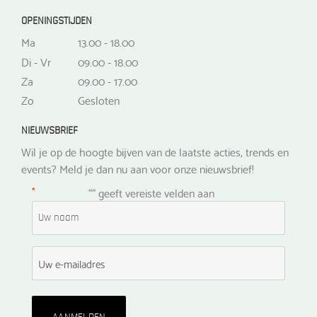
OPENINGSTIJDEN
Ma
13.00 - 18.00
Di - Vr
09.00 - 18.00
Za
09.00 - 17.00
Zo
Gesloten
NIEUWSBRIEF
Wil je op de hoogte bijven van de laatste acties, trends en
events? Meld je dan nu aan voor onze nieuwsbrief!
*
"
" geeft vereiste velden aan