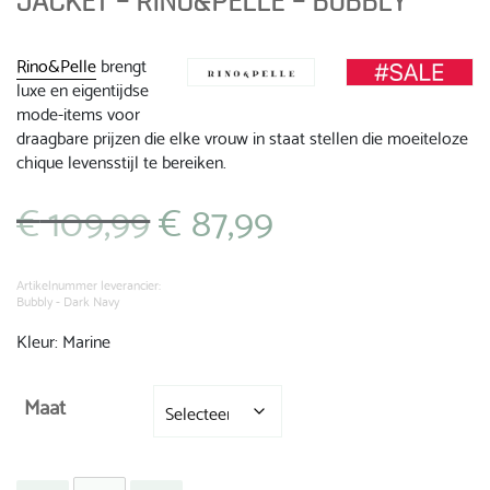
JACKET – RINO&PELLE – BUBBLY
Rino&Pelle
brengt
luxe en eigentijdse
mode-items voor
draagbare prijzen die elke vrouw in staat stellen die moeiteloze
chique levensstijl te bereiken.
€
109,99
€
87,99
Oorspronkelijke
Huidige
prijs
prijs
was:
is:
€ 109,99.
€ 87,99.
Artikelnummer leverancier:
Bubbly - Dark Navy
Kleur: Marine
Maat