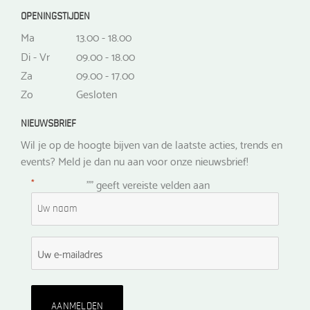
OPENINGSTIJDEN
Ma
13.00 - 18.00
Di - Vr
09.00 - 18.00
Za
09.00 - 17.00
Zo
Gesloten
NIEUWSBRIEF
Wil je op de hoogte bijven van de laatste acties, trends en
events? Meld je dan nu aan voor onze nieuwsbrief!
*
"
" geeft vereiste velden aan