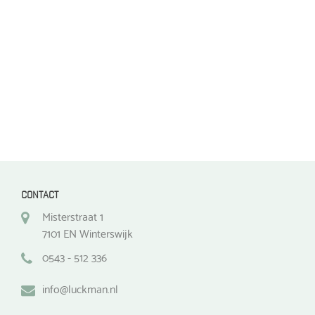
worden
op
op
de
de
productpagina
productpagina
CONTACT
Misterstraat 1
7101 EN Winterswijk
0543 - 512 336
info@luckman.nl