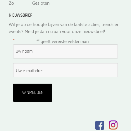
Zo
Gesloten
NIEUWSBRIEF
Wil je op de hoogte bijven van de laatste acties, trends en
events? Meld je dan nu aan voor onze nieuwsbrief!
*
"
" geeft vereiste velden aan