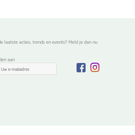
de
productpagina
na
e laatste acties, trends en events? Meld je dan nu
lden aan