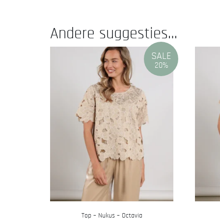
Andere suggesties…
SALE
20%
Top – Nukus – Octavia