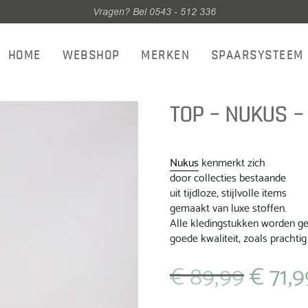
Vragen? Bel 0543 - 512 336
HOME
WEBSHOP
MERKEN
SPAARSYSTEEM
TOP – NUKUS –
Nukus
kenmerkt zich
door collecties bestaande
uit tijdloze, stijlvolle items
gemaakt van luxe stoffen.
Alle kledingstukken worden gep
goede kwaliteit, zoals prachtig 
€
89,99
€
71,9
Oorspronkeli
prijs
was: