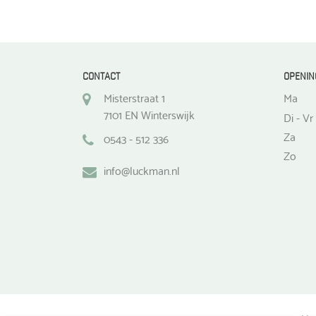
de
productpagina
CONTACT
OPENIN
Misterstraat 1
Ma
7101 EN Winterswijk
Di - Vr
Za
0543 - 512 336
Zo
info@luckman.nl