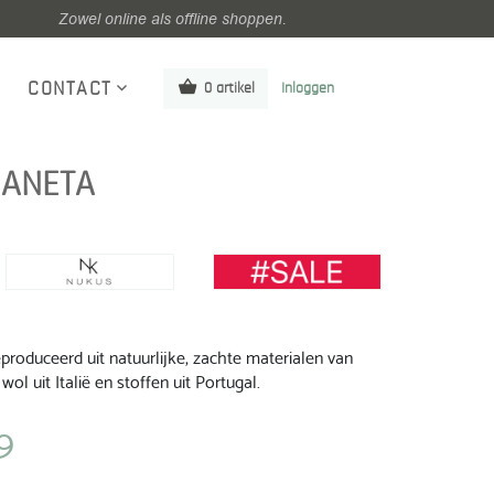
Zowel online als offline shoppen.
CONTACT
0 artikel
Inloggen
 ANETA
roduceerd uit natuurlijke, zachte materialen van
wol uit Italië en stoffen uit Portugal.
9
jke
Huidige
prijs
is: