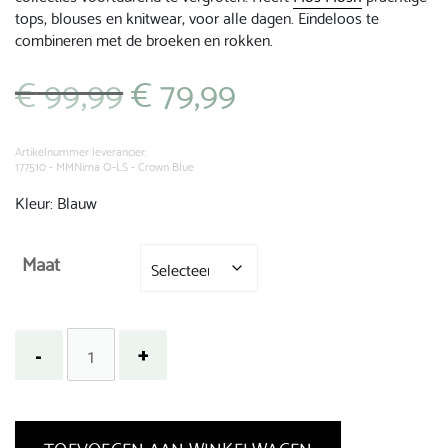
tops, blouses en knitwear, voor alle dagen. Eindeloos te
combineren met de broeken en rokken.
€
99,99
€
79,99
Oorspronkelijke
Huidige
prijs
prijs
was:
is:
€ 99,99.
€ 79,99.
Artikelnummer leverancier:
177510 - MMNima O-LS - Crown Blue
Kleur: Blauw
Maat
TOEVOEGEN AAN WINKELWAGEN