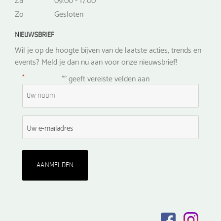
Zo
Gesloten
NIEUWSBRIEF
Wil je op de hoogte bijven van de laatste acties, trends en
events? Meld je dan nu aan voor onze nieuwsbrief!
*
"
" geeft vereiste velden aan