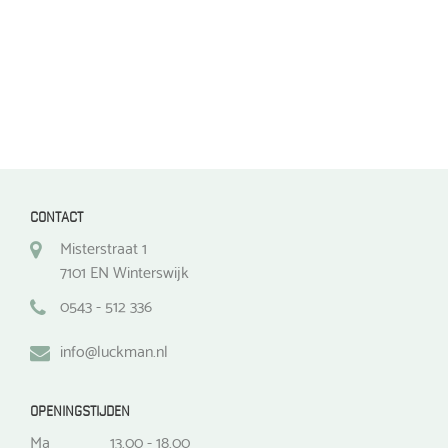
de
productpagina
productpagina
CONTACT
Misterstraat 1
7101 EN Winterswijk
0543 - 512 336
info@luckman.nl
OPENINGSTIJDEN
Ma
13.00 - 18.00