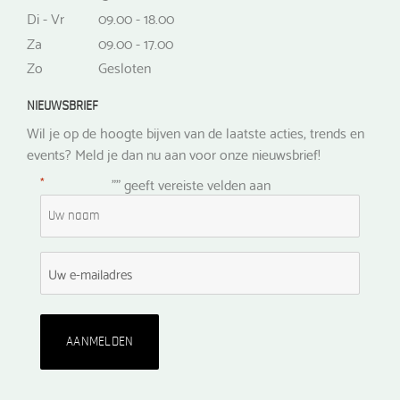
Di - Vr
09.00 - 18.00
Za
09.00 - 17.00
Zo
Gesloten
NIEUWSBRIEF
Wil je op de hoogte bijven van de laatste acties, trends en
events? Meld je dan nu aan voor onze nieuwsbrief!
*
"
" geeft vereiste velden aan