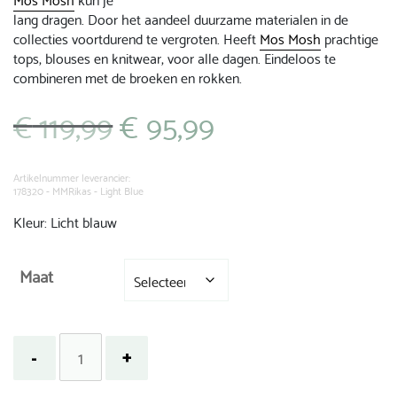
lang dragen. Door het aandeel duurzame materialen in de
collecties voortdurend te vergroten. Heeft
Mos Mosh
prachtige
tops, blouses en knitwear, voor alle dagen. Eindeloos te
combineren met de broeken en rokken.
€
119,99
€
95,99
Oorspronkelijke
Huidige
prijs
prijs
was:
is:
€ 119,99.
€ 95,99.
Artikelnummer leverancier:
178320 - MMRikas - Light Blue
Kleur: Licht blauw
Maat