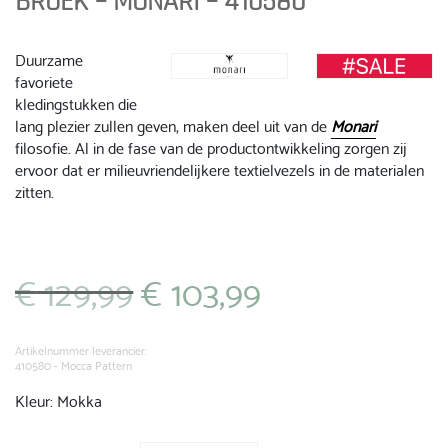
BROEK – MONARI – 410580
Duurzame
favoriete
kledingstukken die
lang plezier zullen geven, maken deel uit van de
Monari
filosofie. Al in de fase van de productontwikkeling zorgen zij
ervoor dat er milieuvriendelijkere textielvezels in de materialen
zitten.
€
129,99
€
103,99
Oorspronkelijke
Huidige
prijs
prijs
was:
is:
€ 129,99.
€ 103,99.
Artikelnummer leverancier:
410580 - Mocca Pattern
Kleur: Mokka