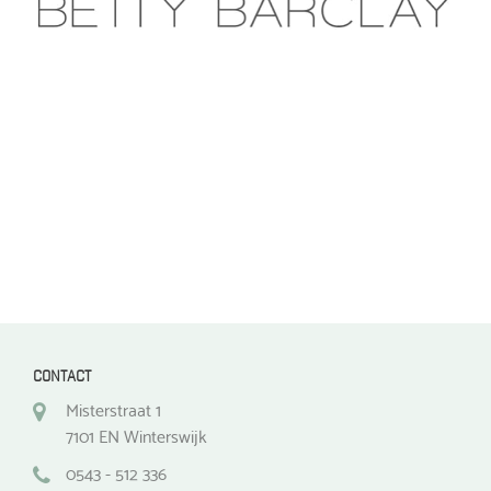
optie
optie
kan
kan
gekozen
gekozen
worden
worden
op
op
de
de
productpagina
productpagina
CONTACT
Misterstraat 1
7101 EN Winterswijk
0543 - 512 336