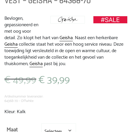
VEST – GEISHA – 64368-70
Bevlogen,
gepassioneerd en
met oog voor
detail. Zo klopt het hart van
Geisha
. Naast een herkenbare
Geisha
collectie staat het voor een hoog service niveau. Deze
toewijding ligt versleuteld in de open en warme cultuur, de
toegankelijkheid van de collectie en het gevoel van
thuiskomen;
Geisha
past bij jou.
€
49,99
€
39,99
Oorspronkelijke
Huidige
prijs
prijs
was:
is:
€ 49,99.
€ 39,99.
Artikelnummer leverancier:
64368-70 - Offwhite
Kleur: Kalk
Maat