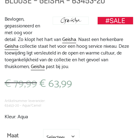
BLOUSE – GEISHA – 63453-20
Bevlogen,
gepassioneerd en
met oog voor
detail. Zo klopt het hart van
Geisha
. Naast een herkenbare
Geisha
collectie staat het voor een hoog service niveau. Deze
toewijding ligt versleuteld in de open en warme cultuur, de
toegankelijkheid van de collectie en het gevoel van
thuiskomen;
Geisha
past bij jou.
€
79,99
€
63,99
Oorspronkelijke
Huidige
prijs
prijs
was:
is:
€ 79,99.
€ 63,99.
Artikelnummer leverancier:
63453-20 - Aqua/Camel
Kleur: Aqua
Maat