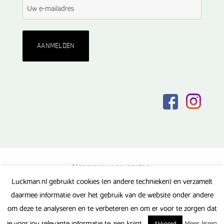
Algemene voorwaarden
Luckman.nl gebruikt cookies (en andere technieken) en verzamelt
Privacy verklaring
daarmee informatie over het gebruik van de website onder andere
Veel gestelde vragen
om deze te analyseren en te verbeteren en om er voor te zorgen dat
Gerealiseerd door FlipMedia
je voor jou relevante informatie te zien krijgt.
Meer lezen
Akkoord