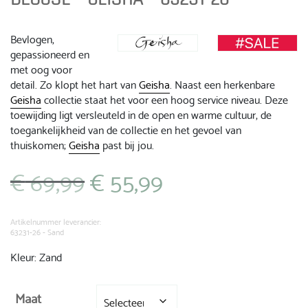
Bevlogen,
gepassioneerd en
met oog voor
detail. Zo klopt het hart van
Geisha
. Naast een herkenbare
Geisha
collectie staat het voor een hoog service niveau. Deze
toewijding ligt versleuteld in de open en warme cultuur, de
toegankelijkheid van de collectie en het gevoel van
thuiskomen;
Geisha
past bij jou.
€
69,99
€
55,99
Oorspronkelijke
Huidige
prijs
prijs
was:
is:
€ 69,99.
€ 55,99.
Artikelnummer leverancier:
63231-26 - Sand
Kleur: Zand
Maat