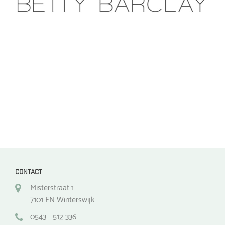
optie
kan
kan
gekozen
gekozen
worden
worden
op
op
de
de
productpagina
productpagina
CONTACT
Misterstraat 1
7101 EN Winterswijk
0543 - 512 336