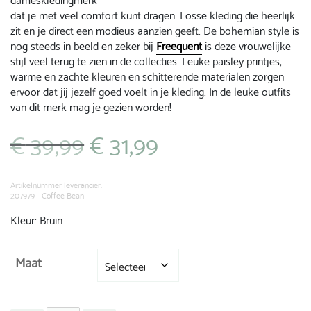
dat je met veel comfort kunt dragen. Losse kleding die heerlijk
zit en je direct een modieus aanzien geeft. De bohemian style is
nog steeds in beeld en zeker bij
Freequent
is deze vrouwelijke
stijl veel terug te zien in de collecties. Leuke paisley printjes,
warme en zachte kleuren en schitterende materialen zorgen
ervoor dat jij jezelf goed voelt in je kleding. In de leuke outfits
van dit merk mag je gezien worden!
€
39,99
€
31,99
Oorspronkelijke
Huidige
prijs
prijs
was:
is:
€ 39,99.
€ 31,99.
Artikelnummer leverancier:
207979 - Coffee Bean
Kleur: Bruin
Maat