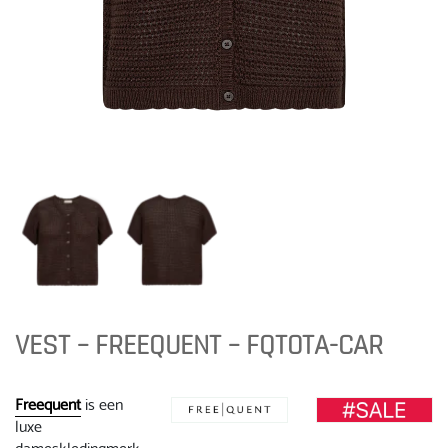
VEST – FREEQUENT – FQTOTA-CAR
Freequent
is een
luxe
dameskledingmerk