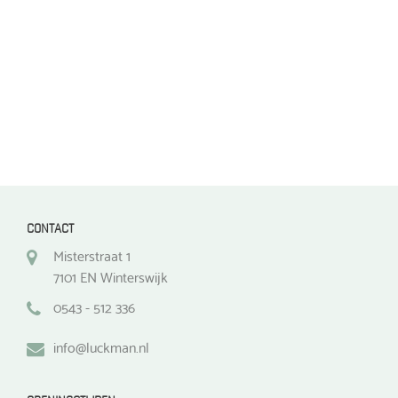
op
op
de
de
productpagina
productpagina
CONTACT
Misterstraat 1
7101 EN Winterswijk
0543 - 512 336
info@luckman.nl