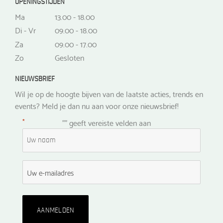
OPENINGSTIJDEN
Ma
13.00 - 18.00
Di - Vr
09.00 - 18.00
Za
09.00 - 17.00
Zo
Gesloten
NIEUWSBRIEF
Wil je op de hoogte bijven van de laatste acties, trends en
events? Meld je dan nu aan voor onze nieuwsbrief!
*
"
" geeft vereiste velden aan