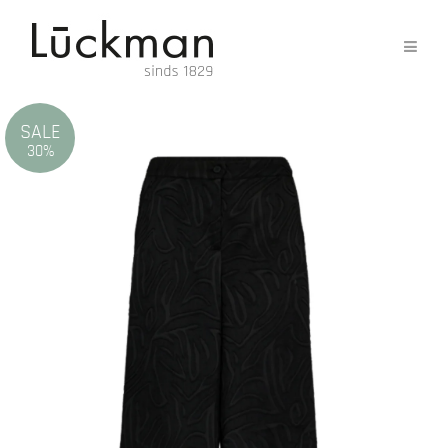
SALE
30%