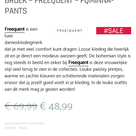
BROEK – FREEQUENT – FQMINNA-
PANTS
Freequent
is een
luxe
dameskledingmerk
dat je met veel comfort kunt dragen. Losse kleding die heerlijk
zit en je direct een modieus aanzien geeft. De bohemian style is
nog steeds in beeld en zeker bij
Freequent
is deze vrouwelijke
stijl veel terug te zien in de collecties. Leuke paisley printjes,
warme en zachte kleuren en schitterende materialen zorgen
ervoor dat jij jezelf goed voelt in je kleding. In de leuke outfits
van dit merk mag je gezien worden!
€
69,99
€
48,99
Oorspronkelijke
Huidige
prijs
prijs
was:
is:
€ 69,99.
€ 48,99.
Artikelnummer leverancier:
207069 - Black