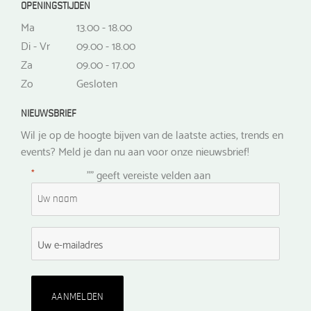
OPENINGSTIJDEN
Ma
13.00 - 18.00
Di - Vr
09.00 - 18.00
Za
09.00 - 17.00
Zo
Gesloten
NIEUWSBRIEF
Wil je op de hoogte bijven van de laatste acties, trends en
events? Meld je dan nu aan voor onze nieuwsbrief!
*
"
" geeft vereiste velden aan