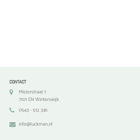
op
op
de
de
productpagina
productpagina
CONTACT
Misterstraat 1
7101 EN Winterswijk
0543 - 512 336
info@luckman.nl