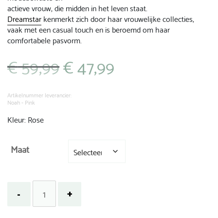
actieve vrouw, die midden in het leven staat.
Dreamstar
kenmerkt zich door haar vrouwelijke collecties,
vaak met een casual touch en is beroemd om haar
comfortabele pasvorm.
€
59,99
€
47,99
Oorspronkelijke
Huidige
prijs
prijs
was:
is:
€ 59,99.
€ 47,99.
Artikelnummer leverancier:
Noah - Pink
Kleur: Rose
Maat