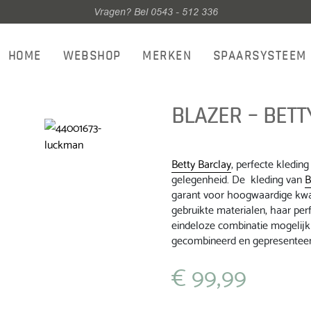
Vragen? Bel 0543 - 512 336
HOME
WEBSHOP
MERKEN
SPAARSYSTEEM
BLAZER – BETT
Betty Barclay
, perfecte kleding
gelegenheid. De kleding van
B
garant voor hoogwaardige kwal
gebruikte materialen, haar pe
eindeloze combinatie mogelijk
gecombineerd en gepresenteerd
€
99,99