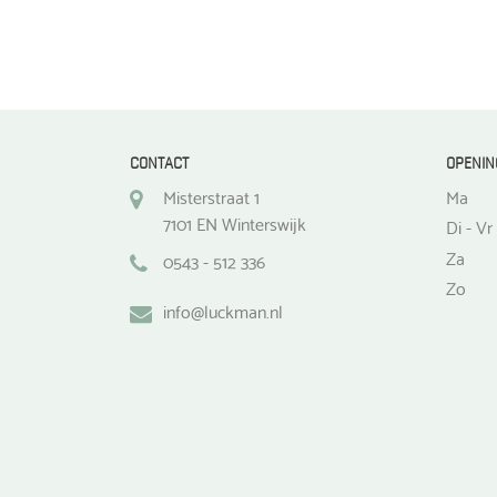
worden
op
de
productpagina
CONTACT
OPENIN
Misterstraat 1
Ma
7101 EN Winterswijk
Di - Vr
Za
0543 - 512 336
Zo
info@luckman.nl