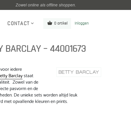
Zowel online als offline shoppen.
CONTACT
0 artikel
Inloggen
Y BARCLAY – 44001673
 voor iedere
etty Barclay
staat
iteit. Zowel van de
rfecte pasvorm en de
heden. De unieke sets worden altijd leuk
 met opvallende kleuren en prints.