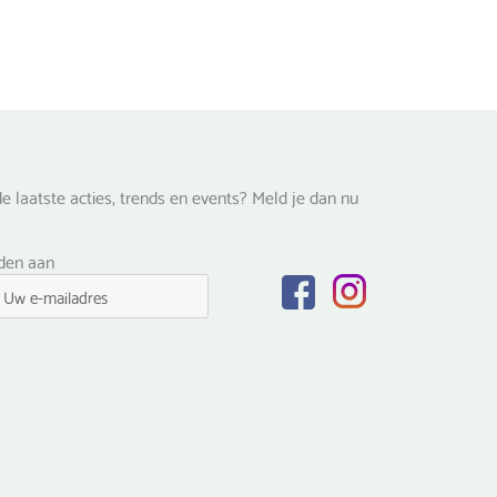
worden
op
de
na
productpagina
e laatste acties, trends en events? Meld je dan nu
lden aan