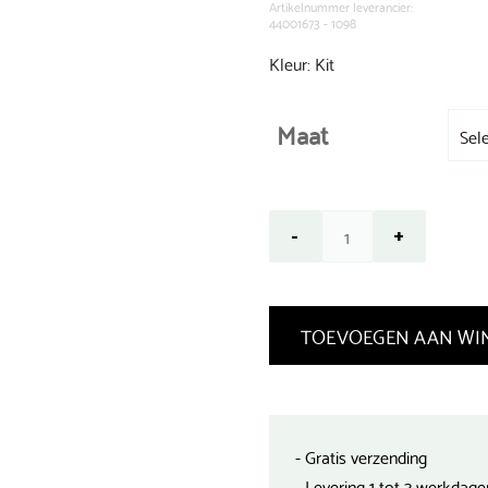
Artikelnummer leverancier:
44001673 - 1098
Kleur: Kit
Maat
TOEVOEGEN AAN WI
- Gratis verzending
- Levering 1 tot 3 werkdage