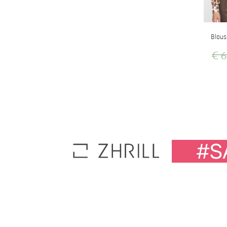
Blous
€
6