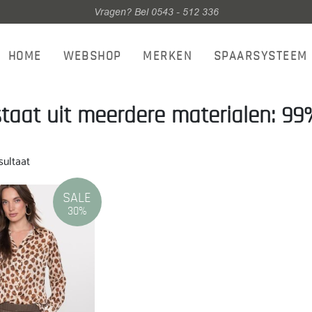
Vragen? Bel 0543 - 512 336
HOME
WEBSHOP
MERKEN
SPAARSYSTEEM
taat uit meerdere materialen: 99%
sultaat
SALE
30%