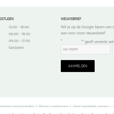
GSTIJDEN
NIEUWSBRIEF
13.00 - 18.00
Wil je op de hoogte bijven van d
aan voor onze nieuwsbrief!
09.00 - 18.00
09.00 - 17.00
*
"
" geeft vereiste ve
Gesloten
emene voorwaarden
|
Privacy verklaring
|
Veel gestelde vragen