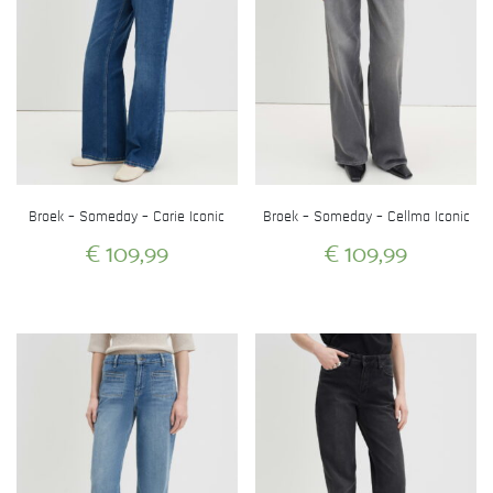
Broek – Someday – Carie Iconic
Broek – Someday – Cellma Iconic
€
109,99
€
109,99
Dit
Dit
product
product
heeft
heeft
meerdere
meerdere
variaties.
variaties.
Deze
Deze
optie
optie
kan
kan