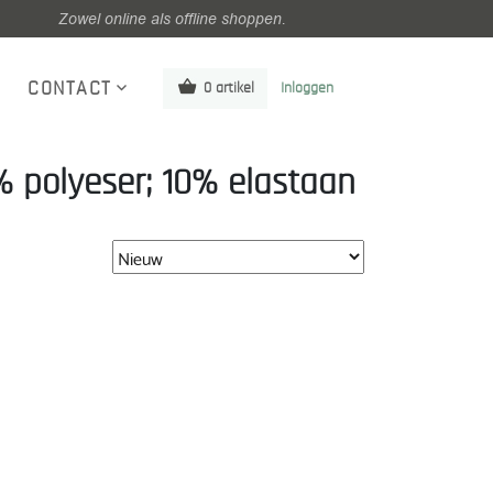
Zowel online als offline shoppen.
CONTACT
0 artikel
Inloggen
% polyeser; 10% elastaan