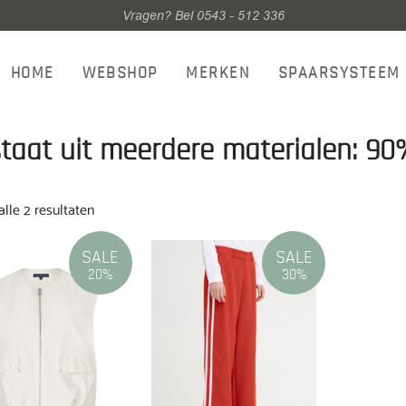
Vragen? Bel 0543 - 512 336
HOME
WEBSHOP
MERKEN
SPAARSYSTEEM
taat uit meerdere materialen: 90
Gesorteerd
lle 2 resultaten
op
nieuwste
SALE
SALE
20%
30%