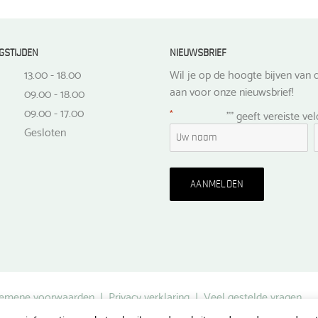
GSTIJDEN
NIEUWSBRIEF
13.00 - 18.00
Wil je op de hoogte bijven van d
aan voor onze nieuwsbrief!
09.00 - 18.00
09.00 - 17.00
*
"
" geeft vereiste ve
Gesloten
emene voorwaarden
|
Privacy verklaring
|
Veel gestelde vragen