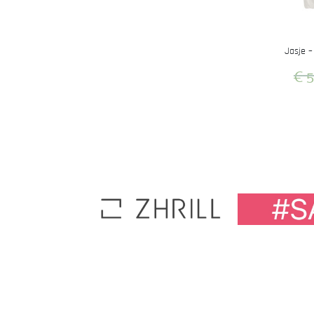
Jasje 
€
5