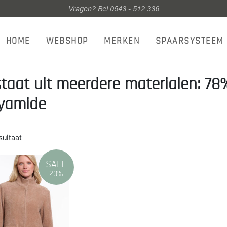
Vragen? Bel 0543 - 512 336
HOME
WEBSHOP
MERKEN
SPAARSYSTEEM
taat uit meerdere materialen: 78
yamide
sultaat
SALE
20%