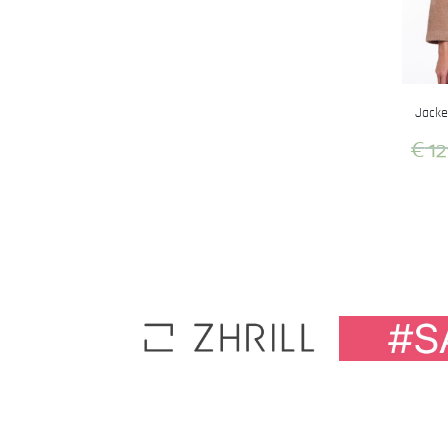
Jacke
€
12