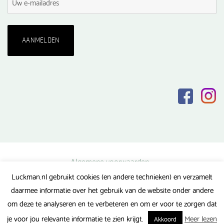
Algemene voorwaarden
Luckman.nl gebruikt cookies (en andere technieken) en verzamelt
Privacy verklaring
daarmee informatie over het gebruik van de website onder andere
Veel gestelde vragen
om deze te analyseren en te verbeteren en om er voor te zorgen dat
Gerealiseerd door FlipMedia
je voor jou relevante informatie te zien krijgt.
Meer lezen
Akkoord