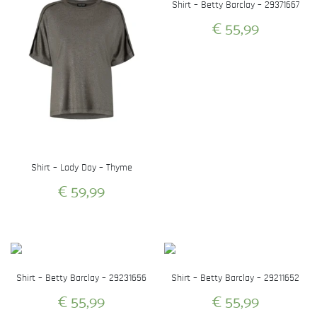
Shirt – Betty Barclay – 29371667
€
55,99
Dit
product
heeft
meerdere
variaties.
Deze
optie
Shirt – Lady Day – Thyme
kan
€
59,99
gekozen
worden
Dit
op
product
de
heeft
productpagina
meerdere
Shirt – Betty Barclay – 29231656
Shirt – Betty Barclay – 29211652
variaties.
€
55,99
€
55,99
Deze