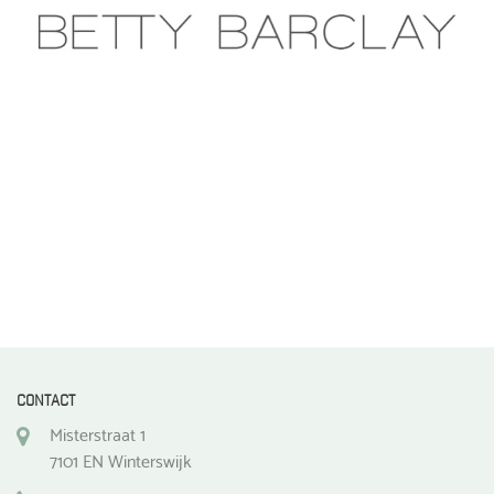
worden
worden
op
op
de
de
productpagina
productpagina
CONTACT
Misterstraat 1
7101 EN Winterswijk