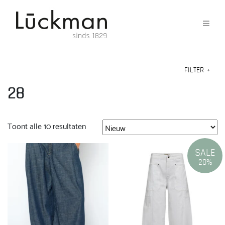
FILTER
+
28
Gesorteerd
Toont alle 10 resultaten
op
nieuwste
SALE
20%