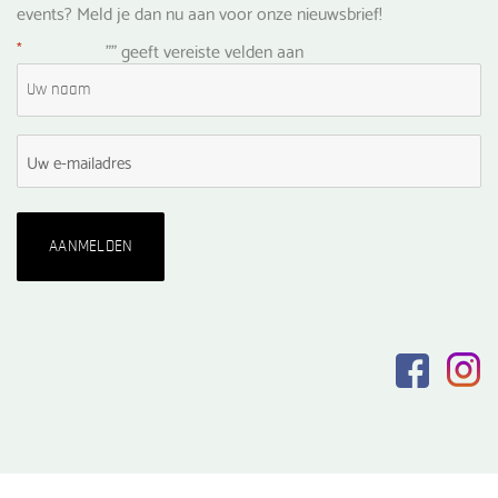
events? Meld je dan nu aan voor onze nieuwsbrief!
*
"
" geeft vereiste velden aan