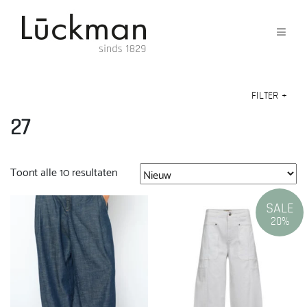
FILTER
+
27
Gesorteerd
Toont alle 10 resultaten
op
nieuwste
SALE
20%