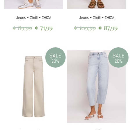
de
de
productpagina
productpagina
Jeans – Zhrill – ZHIZA
Jeans – Zhrill – ZHIZA
Oorspronkelijke
Huidige
Oorspronkel
Hui
€
89,99
€
71,99
€
109,99
€
87,99
prijs
prijs
prijs
prijs
Dit
Dit
was:
is:
was:
is:
product
product
heeft
heeft
€ 89,99.
€ 71,99.
€ 109,99.
€ 87
SALE
SALE
meerdere
meerdere
20%
20%
variaties.
variaties.
Deze
Deze
optie
optie
kan
kan
gekozen
gekozen
worden
worden
op
op
de
de
productpagina
productpagina