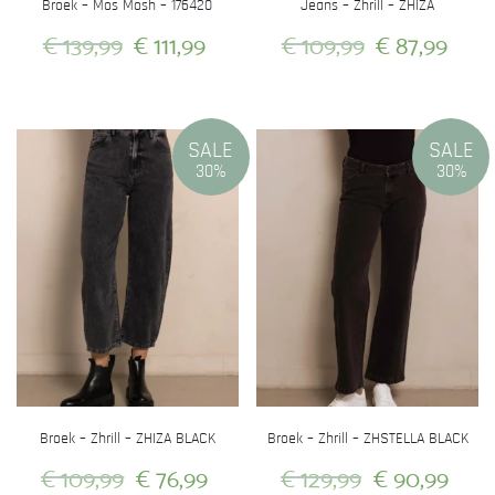
Broek – Mos Mosh – 176420
Jeans – Zhrill – ZHIZA
Oorspronkelijke
Huidige
Oorspronkel
Hui
€
139,99
€
111,99
€
109,99
€
87,99
prijs
prijs
prijs
prijs
Dit
Dit
was:
is:
was:
is:
product
product
heeft
heeft
€ 139,99.
€ 111,99.
€ 109,99.
€ 87
SALE
SALE
meerdere
meerdere
30%
30%
variaties.
variaties.
Deze
Deze
optie
optie
kan
kan
gekozen
gekozen
worden
worden
op
op
de
de
productpagina
productpagina
Broek – Zhrill – ZHIZA BLACK
Broek – Zhrill – ZHSTELLA BLACK
Oorspronkelijke
Huidige
Oorspronkeli
Hui
€
109,99
€
76,99
€
129,99
€
90,99