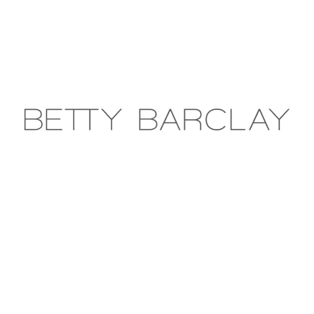
heeft
heeft
€ 89,99.
€ 62,99.
€ 109,99.
€ 76
meerdere
meerdere
variaties.
variaties.
Deze
Deze
optie
optie
kan
kan
gekozen
gekozen
worden
worden
op
op
de
de
productpagina
productpagina