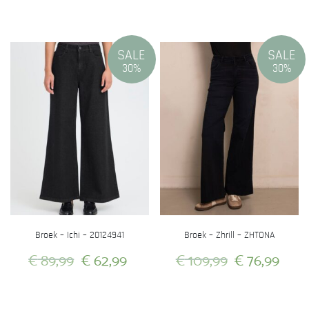
prijs
prijs
prijs
prij
Dit
Dit
was:
is:
was:
is:
product
product
heeft
heeft
€ 109,99.
€ 76,99.
€ 129,99.
€ 90
SALE
SALE
meerdere
meerdere
30%
30%
variaties.
variaties.
Deze
Deze
optie
optie
kan
kan
gekozen
gekozen
worden
worden
op
op
de
de
productpagina
productpagina
Broek – Ichi – 20124941
Broek – Zhrill – ZHTONA
Oorspronkelijke
Huidige
Oorspronkel
Hui
€
89,99
€
62,99
€
109,99
€
76,99
prijs
prijs
prijs
prijs
Dit
Dit
was:
is:
was:
is:
product
product