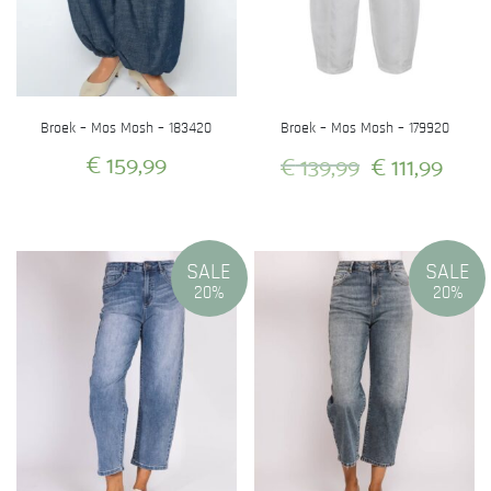
Broek – Mos Mosh – 183420
Broek – Mos Mosh – 179920
Oorspronkeli
Hui
€
159,99
€
139,99
€
111,99
prijs
prijs
Dit
Dit
was:
is:
product
product
heeft
heeft
€ 139,99.
€ 111
SALE
SALE
meerdere
meerdere
20%
20%
variaties.
variaties.
Deze
Deze
optie
optie
kan
kan
gekozen
gekozen
worden
worden
op
op