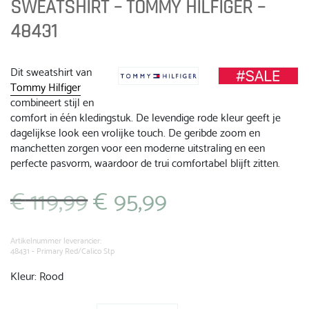
SWEATSHIRT – TOMMY HILFIGER –
48431
Dit sweatshirt van
Tommy Hilfiger
combineert stijl en
comfort in één kledingstuk. De levendige rode kleur geeft je
dagelijkse look een vrolijke touch. De geribde zoom en
manchetten zorgen voor een moderne uitstraling en een
perfecte pasvorm, waardoor de trui comfortabel blijft zitten.
€
119,99
€
95,99
Oorspronkelijke
Huidige
prijs
prijs
was:
is:
€ 119,99.
€ 95,99.
Artikelnummer leverancier:
48431 - Primary Red/Calico Stp
Kleur: Rood