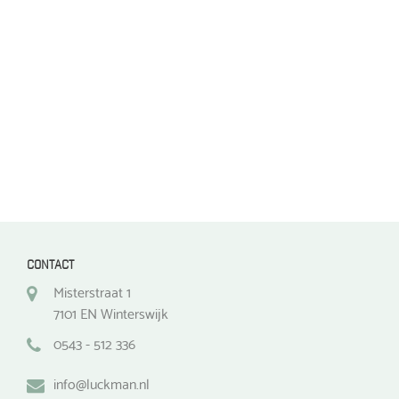
gekozen
worden
worden
op
op
de
de
productpagina
productpagina
CONTACT
Misterstraat 1
7101 EN Winterswijk
0543 - 512 336
info@luckman.nl