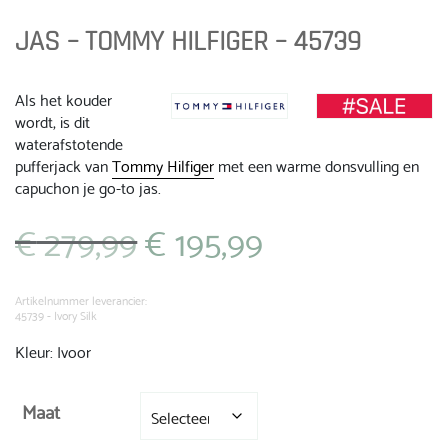
JAS – TOMMY HILFIGER – 45739
Als het kouder
wordt, is dit
waterafstotende
pufferjack van
Tommy Hilfiger
met een warme donsvulling en
capuchon je go-to jas.
€
279,99
€
195,99
Oorspronkelijke
Huidige
prijs
prijs
was:
is:
€ 279,99.
€ 195,99.
Artikelnummer leverancier:
45739 - Ivory Silk
Kleur: Ivoor
Maat