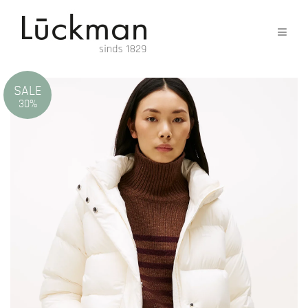
SALE
30%