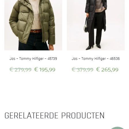
Jas – Tommy Hilfiger – 45739
Jas – Tommy Hilfiger – 46536
Oorspronkelijke
Huidige
Oorspronkeli
Hui
€
279,99
€
195,99
€
379,99
€
265,99
prijs
prijs
prijs
prij
Dit
Dit
was:
is:
was:
is:
product
product
heeft
heeft
€ 279,99.
€ 195,99.
€ 379,99.
€ 2
meerdere
meerdere
variaties.
variaties.
GERELATEERDE PRODUCTEN
Deze
Deze
optie
optie
kan
kan