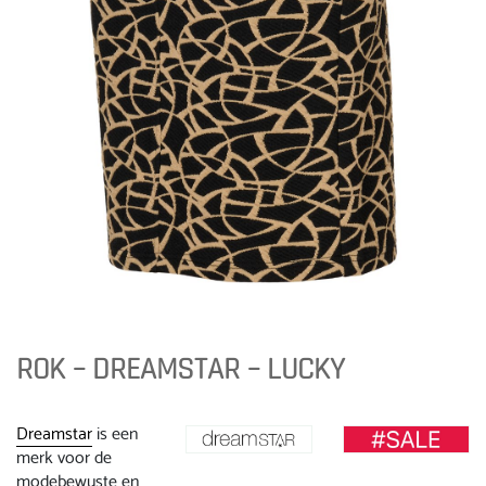
ROK – DREAMSTAR – LUCKY
Dreamstar
is een
merk voor de
modebewuste en