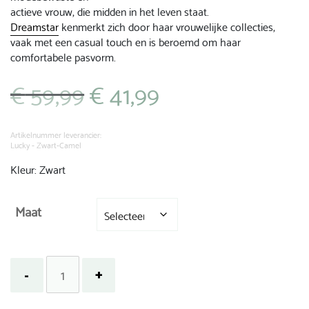
actieve vrouw, die midden in het leven staat.
Dreamstar
kenmerkt zich door haar vrouwelijke collecties,
vaak met een casual touch en is beroemd om haar
comfortabele pasvorm.
€
59,99
€
41,99
Oorspronkelijke
Huidige
prijs
prijs
was:
is:
€ 59,99.
€ 41,99.
Artikelnummer leverancier:
Lucky - Zwart-Camel
Kleur: Zwart
Maat