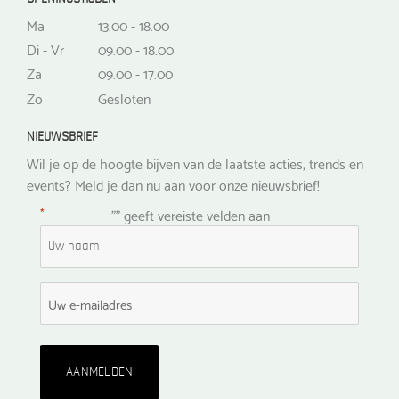
Ma
13.00 - 18.00
Di - Vr
09.00 - 18.00
Za
09.00 - 17.00
Zo
Gesloten
NIEUWSBRIEF
Wil je op de hoogte bijven van de laatste acties, trends en
events? Meld je dan nu aan voor onze nieuwsbrief!
*
"
" geeft vereiste velden aan