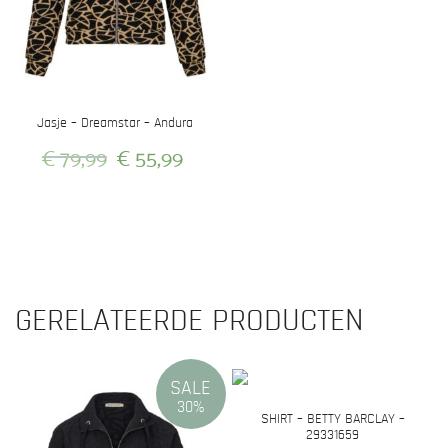
Jasje – Dreamstar – Andura
Oorspronkelijke
Huidige
€
79,99
€
55,99
prijs
prijs
Dit
was:
is:
product
heeft
€ 79,99.
€ 55,99.
meerdere
variaties.
GERELATEERDE PRODUCTEN
Deze
optie
kan
gekozen
SALE
30%
worden
SHIRT – BETTY BARCLAY –
op
29331659