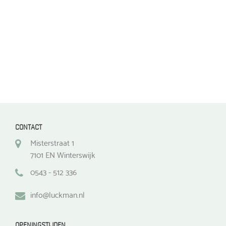
op
op
de
de
productpagina
productpagina
CONTACT
Misterstraat 1
7101 EN Winterswijk
0543 - 512 336
info@luckman.nl
OPENINGSTIJDEN