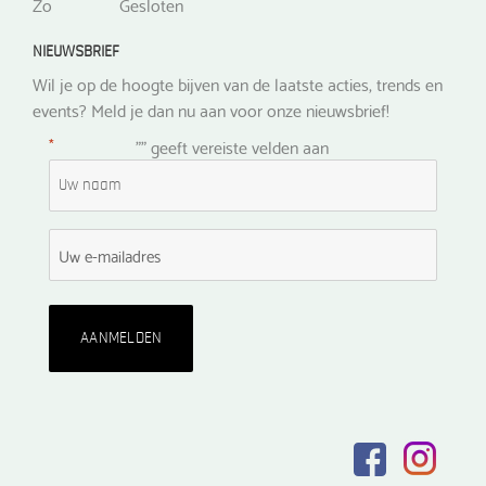
Zo
Gesloten
NIEUWSBRIEF
Wil je op de hoogte bijven van de laatste acties, trends en
events? Meld je dan nu aan voor onze nieuwsbrief!
*
"
" geeft vereiste velden aan