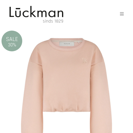
SALE
30%