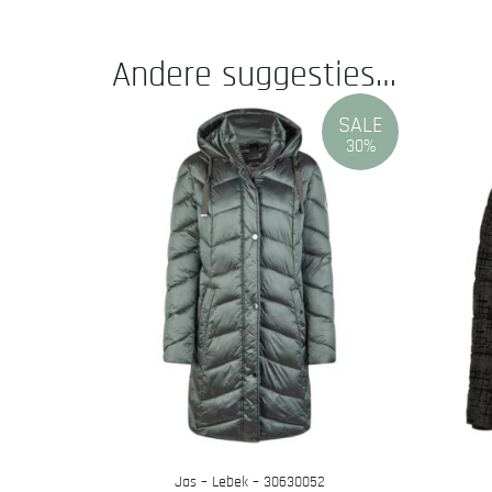
Andere suggesties…
SALE
30%
Jas – Lebek – 30630052