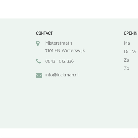
de
productpagina
CONTACT
OPENIN
Misterstraat 1
Ma
7101 EN Winterswijk
Di - Vr
Za
0543 - 512 336
Zo
info@luckman.nl