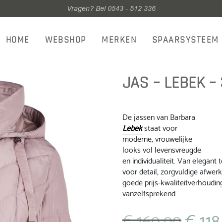
Vragen? Bel 0543 - 512 336
HOME
WEBSHOP
MERKEN
SPAARSYSTEEM
JAS – LEBEK –
De jassen van Barbara
Lebek
staat voor
moderne, vrouwelijke
looks vol levensvreugde
en individualiteit. Van elegant
voor detail, zorgvuldige afwer
goede prijs-kwaliteitverhoudin
vanzelfsprekend.
€
169,99
€
118
Oorspronkel