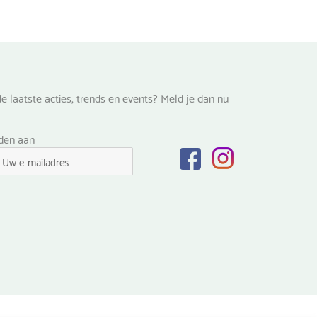
de
productpagina
na
e laatste acties, trends en events? Meld je dan nu
lden aan