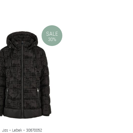
SALE
30%
Jas – Lebek – 30670052