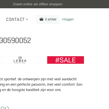
Zowel online als offline shoppen.
CONTACT
0 artikel
Inloggen
 30590052
 tot sportief: de ontwerpen zijn met veel aandacht
king en een perfecte pasvorm, met veel comfort. Een
g en de hoogste kwaliteit zijn voor ons
,99
ijke
Huidige