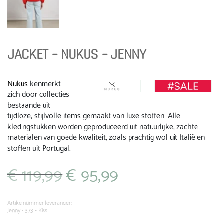
JACKET – NUKUS – JENNY
Nukus
kenmerkt
zich door collecties
bestaande uit
tijdloze, stijlvolle items gemaakt van luxe stoffen. Alle
kledingstukken worden geproduceerd uit natuurlijke, zachte
materialen van goede kwaliteit, zoals prachtig wol uit Italië en
stoffen uit Portugal.
€
119,99
€
95,99
Oorspronkelijke
Huidige
prijs
prijs
was:
is:
€ 119,99.
€ 95,99.
Artikelnummer leverancier:
Jenny - 373 - Kiss