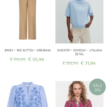
de
productpagina
BROEK – RED BUTTON – SRB4844A
SWEATER – SOMEDAY – UTALIANA
DETAIL
Oorspronkelijke
Huidige
€
69,99
€
55,99
Oorspronkeli
Huid
€
89,99
€
71,99
prijs
prijs
prijs
prijs
Dit
was:
is:
Dit
product
was:
is:
product
heeft
€ 69,99.
€ 55,99.
heeft
€ 89,99.
€ 71,
meerdere
SALE
meerdere
variaties.
30%
variaties.
Deze
Deze
optie
optie