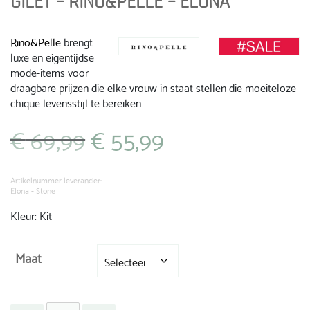
GILET – RINO&PELLE – ELONA
Rino&Pelle
brengt
luxe en eigentijdse
mode-items voor
draagbare prijzen die elke vrouw in staat stellen die moeiteloze
chique levensstijl te bereiken.
€
69,99
€
55,99
Oorspronkelijke
Huidige
prijs
prijs
was:
is:
€ 69,99.
€ 55,99.
Artikelnummer leverancier:
Elona - Stone
Kleur: Kit
Maat