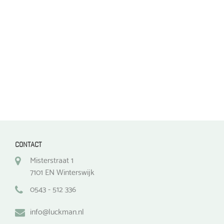
gekozen
worden
worden
op
op
de
de
productpagina
productpagina
CONTACT
Misterstraat 1
7101 EN Winterswijk
0543 - 512 336
info@luckman.nl