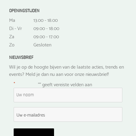
OPENINGSTIJDEN
Ma
13.00 - 18.00
Di - Vr
09.00 - 18.00
Za
09.00 - 17.00
Zo
Gesloten
NIEUWSBRIEF
Wil je op de hoogte bijven van de laatste acties, trends en
events? Meld je dan nu aan voor onze nieuwsbrief!
*
"
" geeft vereiste velden aan