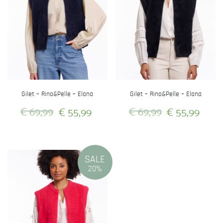
Gilet – Rino&Pelle – Elona
Gilet – Rino&Pelle – Elona
Oorspronkelijke
Huidige
Oorspronkeli
Huid
€
69,99
€
55,99
€
69,99
€
55,99
prijs
prijs
prijs
prijs
Dit
Dit
was:
is:
was:
is:
product
product
heeft
heeft
€ 69,99.
€ 55,99.
€ 69,99.
€ 55
SALE
meerdere
meerdere
20%
variaties.
variaties.
Deze
Deze
optie
optie
kan
kan