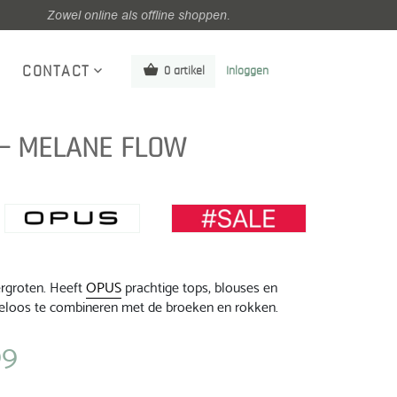
Zowel online als offline shoppen.
CONTACT
0 artikel
Inloggen
 – MELANE FLOW
ergroten. Heeft
OPUS
prachtige tops, blouses en
ndeloos te combineren met de broeken en rokken.
99
jke
Huidige
prijs
is: