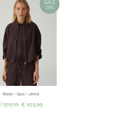
SALE
20%
Blazer – Opus – Janica
Oorspronkelijke
Huidige
€
129,99
€
103,99
prijs
prijs
Dit
was:
is:
product