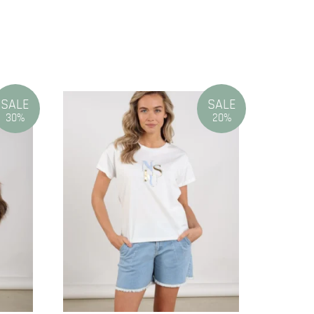
SALE
SALE
30%
20%