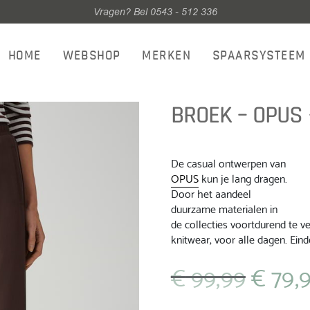
Vragen? Bel 0543 - 512 336
HOME
WEBSHOP
MERKEN
SPAARSYSTEEM
BROEK – OPUS
De casual ontwerpen van
OPUS
kun je lang dragen.
Door het aandeel
duurzame materialen in
de collecties voortdurend te v
knitwear, voor alle dagen. Ei
€
99,99
€
79,
Oorspronkeli
prijs
was: