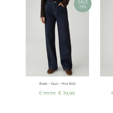
SALE
20%
Broek – Opus – Miva Bold
Oorspronkelijke
Huidige
€
99,99
€
79,99
prijs
prijs
Dit
was:
is:
product