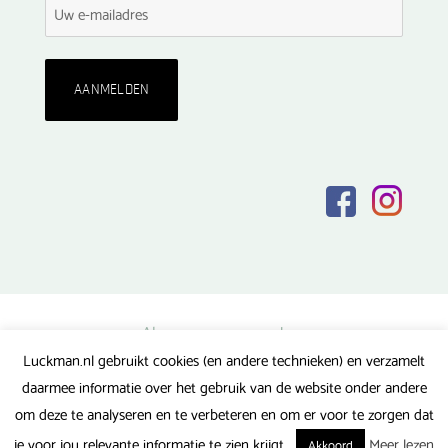
Algemene voorwaarden
Luckman.nl gebruikt cookies (en andere technieken) en verzamelt
Privacy verklaring
daarmee informatie over het gebruik van de website onder andere
Veel gestelde vragen
om deze te analyseren en te verbeteren en om er voor te zorgen dat
Gerealiseerd door FlipMedia
je voor jou relevante informatie te zien krijgt.
Meer lezen
Akkoord