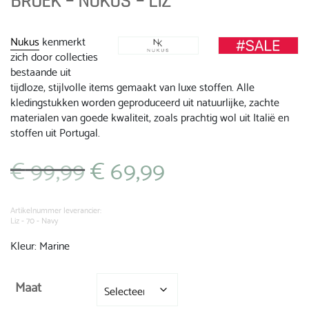
BROEK – NUKUS – LIZ
Nukus
kenmerkt
zich door collecties
bestaande uit
tijdloze, stijlvolle items gemaakt van luxe stoffen. Alle
kledingstukken worden geproduceerd uit natuurlijke, zachte
materialen van goede kwaliteit, zoals prachtig wol uit Italië en
stoffen uit Portugal.
€
99,99
€
69,99
Oorspronkelijke
Huidige
prijs
prijs
was:
is:
€ 99,99.
€ 69,99.
Artikelnummer leverancier:
Liz - 70 - Navy
Kleur: Marine
Maat