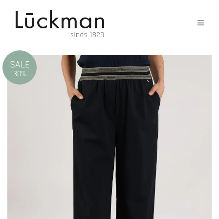
SALE
30%