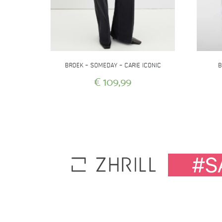
BROEK – SOMEDAY – CARIE ICONIC
B
€
109,99
Dit
product
heeft
meerdere
variaties.
Deze
optie
kan
gekozen
worden
op