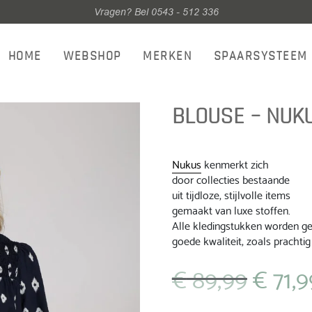
Vragen? Bel 0543 - 512 336
HOME
WEBSHOP
MERKEN
SPAARSYSTEEM
BLOUSE – NUKU
Nukus
kenmerkt zich
door collecties bestaande
uit tijdloze, stijlvolle items
gemaakt van luxe stoffen.
Alle kledingstukken worden gep
goede kwaliteit, zoals prachtig 
€
89,99
€
71,9
Oorspronkeli
prijs
was: