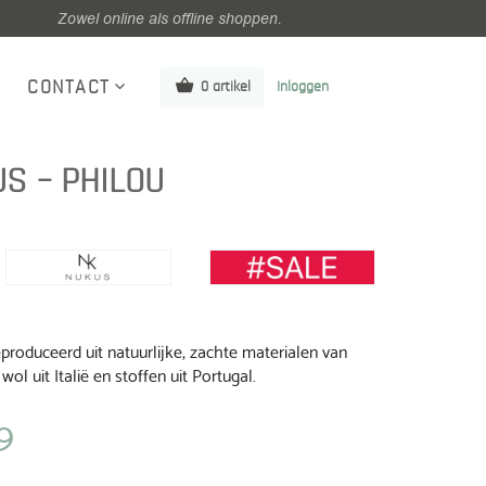
Zowel online als offline shoppen.
CONTACT
0 artikel
Inloggen
S – PHILOU
roduceerd uit natuurlijke, zachte materialen van
wol uit Italië en stoffen uit Portugal.
9
jke
Huidige
prijs
is: