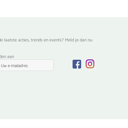
de
na
productpagina
e laatste acties, trends en events? Meld je dan nu
lden aan