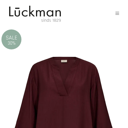
SALE
30%