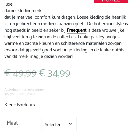
luxe
dameskledingmerk
dat je met veel comfort kunt dragen. Losse kleding die heerlijk
zit en je direct een modieus aanzien geeft. De bohemian style is
nog steeds in beeld en zeker bij
Freequent
is deze vrouwelijke
stijl veel terug te zien in de collecties. Leuke paisley printjes,
warme en zachte kleuren en schitterende materialen zorgen
ervoor dat jij jezelf goed voelt in je kleding. In de leuke outfits
van dit merk mag je gezien worden!
€
49,99
€
34,99
Oorspronkelijke
Huidige
prijs
prijs
was:
is:
€ 49,99.
€ 34,99.
Artikelnummer leverancier:
206704 - Port Royale
Kleur: Bordeaux
Maat