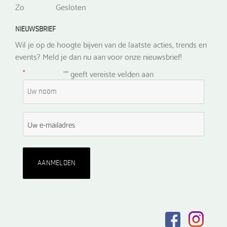
Zo
Gesloten
NIEUWSBRIEF
Wil je op de hoogte bijven van de laatste acties, trends en
events? Meld je dan nu aan voor onze nieuwsbrief!
*
"
" geeft vereiste velden aan