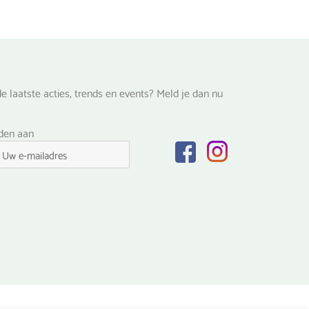
de
na
productpagina
e laatste acties, trends en events? Meld je dan nu
lden aan