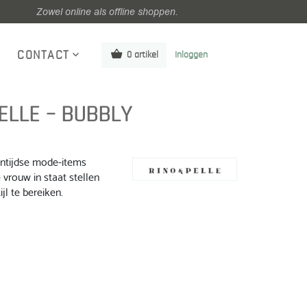
Zowel online als offline shoppen.
CONTACT
0 artikel
Inloggen
ELLE – BUBBLY
entijdse mode-items
 vrouw in staat stellen
jl te bereiken.