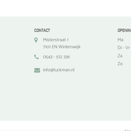
de
productpagina
CONTACT
OPENIN
Misterstraat 1
Ma
7101 EN Winterswijk
Di - Vr
Za
0543 - 512 336
Zo
info@luckman.nl
Alg