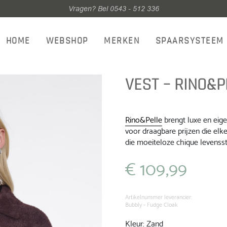
Vragen? Bel 0543 - 512 336
HOME
WEBSHOP
MERKEN
SPAARSYSTEEM
VEST – RINO&P
Rino&Pelle
brengt luxe en eig
voor draagbare prijzen die elke
die moeiteloze chique levenssti
€
109,99
Artikelnummer leverancier:
Bubbly - Fudge Cloak
Kleur: Zand