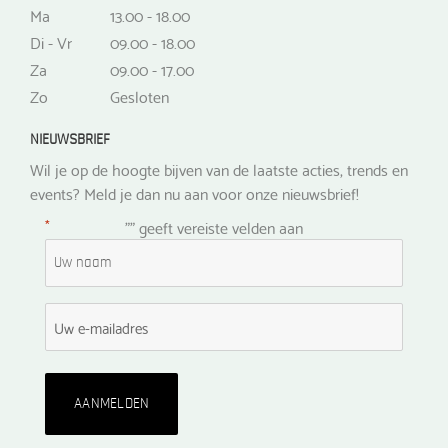
Ma
13.00 - 18.00
Di - Vr
09.00 - 18.00
Za
09.00 - 17.00
Zo
Gesloten
NIEUWSBRIEF
Wil je op de hoogte bijven van de laatste acties, trends en
events? Meld je dan nu aan voor onze nieuwsbrief!
*
"
" geeft vereiste velden aan