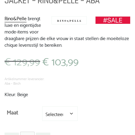
JACKET – RINO&PELLE – ABA
Rino&Pelle
brengt
luxe en eigentijdse
mode-items voor
draagbare prijzen die elke vrouw in staat stellen die moeiteloze
chique levensstijl te bereiken.
€
129,99
€
103,99
Oorspronkelijke
Huidige
prijs
prijs
was:
is:
€ 129,99.
€ 103,99.
Artikelnummer leverancier:
Aba - Birch
Kleur: Beige
Maat