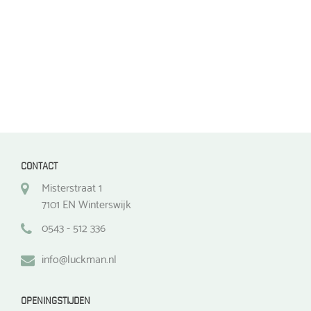
de
de
productpagina
productpagina
CONTACT
Misterstraat 1
7101 EN Winterswijk
0543 - 512 336
info@luckman.nl
OPENINGSTIJDEN