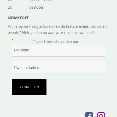
Zo
Gesloten
NIEUWSBRIEF
Wil je op de hoogte bijven van de laatste acties, trends en
events? Meld je dan nu aan voor onze nieuwsbrief!
*
"
" geeft vereiste velden aan