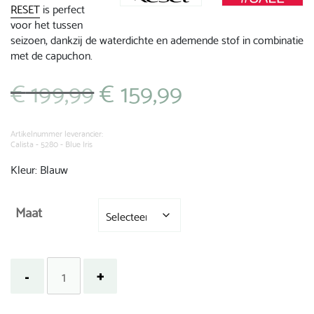
RESET
is perfect
voor het tussen
seizoen, dankzij de waterdichte en ademende stof in combinatie
met de capuchon.
€
199,99
€
159,99
Oorspronkelijke
Huidige
prijs
prijs
was:
is:
€ 199,99.
€ 159,99.
Artikelnummer leverancier:
Calista - 5280 - Blue Iris
Kleur: Blauw
Maat