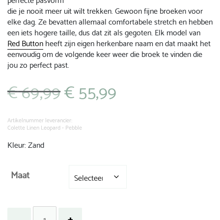
die je nooit meer uit wilt trekken. Gewoon fijne broeken voor
elke dag. Ze bevatten allemaal comfortabele stretch en hebben
een iets hogere taille, dus dat zit als gegoten. Elk model van
Red Button
heeft zijn eigen herkenbare naam en dat maakt het
eenvoudig om de volgende keer weer die broek te vinden die
jou zo perfect past.
€
69,99
€
55,99
Oorspronkelijke
Huidige
prijs
prijs
was:
is:
€ 69,99.
€ 55,99.
Artikelnummer leverancier:
Colette Linen Leopard - Pebble
Kleur: Zand
Maat