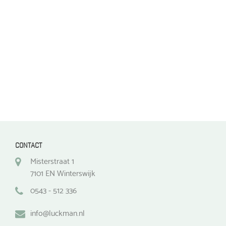
worden
worden
op
op
de
de
productpagina
productpagina
CONTACT
Misterstraat 1
7101 EN Winterswijk
0543 - 512 336
info@luckman.nl