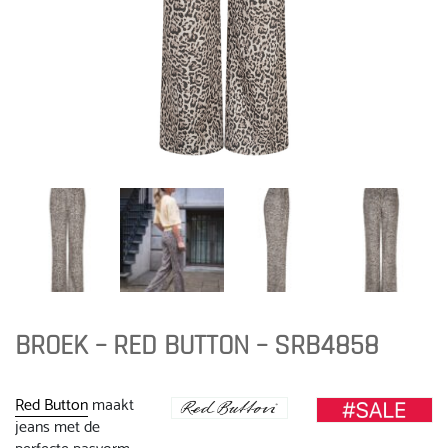
BROEK – RED BUTTON – SRB4858
Red Button
maakt
jeans met de
perfecte pasvorm