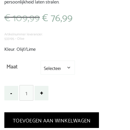
persoonlijkheid laten stralen.
€
109,99
€
76,99
Oorspronkelijke
Huidige
prijs
prijs
was:
is:
€ 109,99.
€ 76,99.
Artikelnummer leverancier:
533195 - Olive
Kleur: Olijf/Lime
Maat
TOEVOEGEN AAN WINKELWAGEN