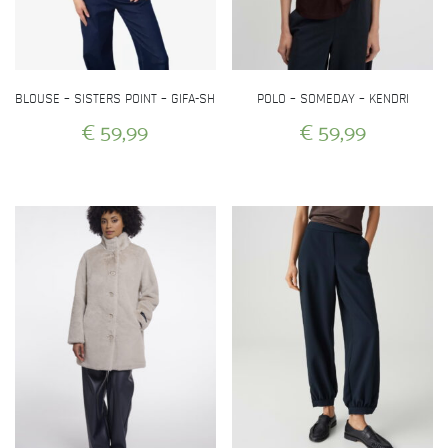
BLOUSE – SISTERS POINT – GIFA-SH
POLO – SOMEDAY – KENDRI
€
59,99
€
59,99
Dit
Dit
product
product
heeft
heeft
meerdere
meerdere
variaties.
variaties.
Deze
Deze
optie
optie
kan
kan
gekozen
gekozen
worden
worden
op
op
de
de