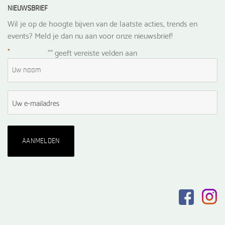
NIEUWSBRIEF
Wil je op de hoogte bijven van de laatste acties, trends en
events? Meld je dan nu aan voor onze nieuwsbrief!
*
"
" geeft vereiste velden aan