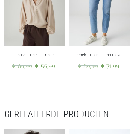
Blouse – Opus – Flanora
Broek – Opus – Elma Clever
Oorspronkelijke
Huidige
Oorspronkeli
Huid
€
69,99
€
55,99
€
89,99
€
71,99
prijs
prijs
prijs
prijs
Dit
Dit
was:
is:
was:
is:
product
product
heeft
heeft
€ 69,99.
€ 55,99.
€ 89,99.
€ 71,
meerdere
meerdere
variaties.
variaties.
GERELATEERDE PRODUCTEN
Deze
Deze
optie
optie
kan
kan