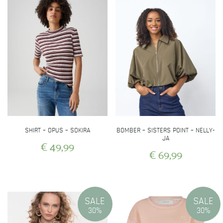
gekozen
gekozen
worden
worden
op
op
de
de
productpagina
productpagina
SHIRT – OPUS – SOKIRA
BOMBER – SISTERS POINT – NELLY-
JA
€
49,99
€
69,99
Dit
Dit
product
product
heeft
heeft
meerdere
SALE
SALE
meerdere
variaties.
30%
30%
variaties.