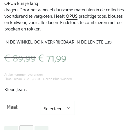
OPUS
kun je lang
dragen. Door het aandeel duurzame materialen in de collecties
voortdurend te vergroten. Heeft
OPUS
prachtige tops, blouses
en knitwear, voor alle dagen. Eindeloos te combineren met de
broeken en rokken.
IN DE WINKEL OOK VERKRIJGBAAR IN DE LENGTE L30
€
89,99
€
71,99
Oorspronkelijke
Huidige
prijs
prijs
was:
is:
€ 89,99.
€ 71,99.
Artikelnummer leverancier:
Elma Ocean Blue - 70071 - Ocean Blue Washed
Kleur: Jeans
Maat