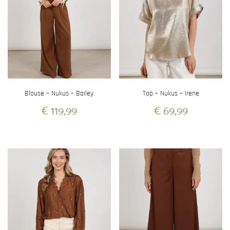
Blouse – Nukus – Bailey
Top – Nukus – Irene
€
119,99
€
69,99
Dit
Dit
product
product
heeft
heeft
meerdere
meerdere
variaties.
variaties.
Deze
Deze
optie
optie
kan
kan
gekozen
gekozen