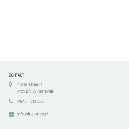
op
op
de
de
productpagina
productpagina
CONTACT
Misterstraat 1
7101 EN Winterswijk
0543 - 512 336
info@luckman.nl