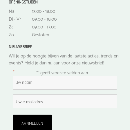
OPENINGSTIJDEN
Ma
13.00 - 18.00
Di - Vr
09.00 - 18.00
Za
09.00 - 17.00
Zo
Gesloten
NIEUWSBRIEF
Wil je op de hoogte bijven van de laatste acties, trends en
events? Meld je dan nu aan voor onze nieuwsbrief!
*
"
" geeft vereiste velden aan