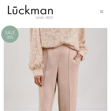
SALE
30%