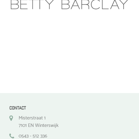
optie
kan
kan
gekozen
gekozen
worden
worden
op
op
de
de
productpagina
productpagina
CONTACT
Misterstraat 1
7101 EN Winterswijk
0543 - 512 336