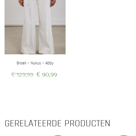
Broek – Nukus – Abby
Oorspronkelijke
Huidige
€
129,99
€
90,99
prijs
prijs
Dit
was:
is:
product
heeft
€ 129,99.
€ 90,99.
meerdere
variaties.
GERELATEERDE PRODUCTEN
Deze
optie