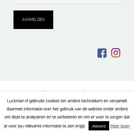
Algemene voorwaarden
Luckman.nl gebruikt cookies (en andere technieken) en verzamelt
Privacy verklaring
daarmee informatie over het gebruik van de website onder andere
Veel gestelde vragen
om deze te analyseren en te verbeteren en om er voor te zorgen dat
Gerealiseerd door FlipMedia
je voor jou relevante informatie te zien krijgt.
Meer lezen
Akkoord