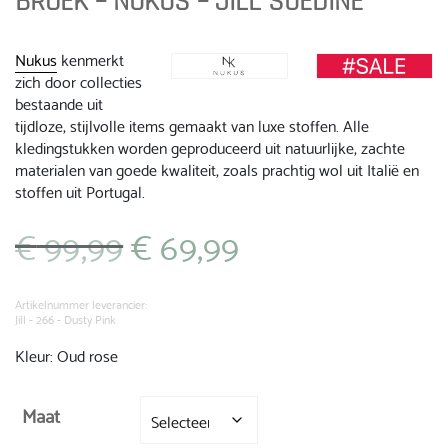
BROEK – NUKUS – JILL SUEDINE
Nukus
kenmerkt
zich door collecties
bestaande uit
tijdloze, stijlvolle items gemaakt van luxe stoffen. Alle
kledingstukken worden geproduceerd uit natuurlijke, zachte
materialen van goede kwaliteit, zoals prachtig wol uit Italië en
stoffen uit Portugal.
€
99,99
€
69,99
Oorspronkelijke
Huidige
prijs
prijs
was:
is:
€ 99,99.
€ 69,99.
Artikelnummer leverancier:
Jill - 266 - Dusty Pink
Kleur: Oud rose
Maat