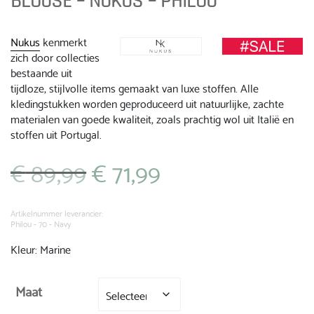
BLOUSE – NUKUS – PHILOU
Nukus
kenmerkt
zich door collecties
bestaande uit
tijdloze, stijlvolle items gemaakt van luxe stoffen. Alle
kledingstukken worden geproduceerd uit natuurlijke, zachte
materialen van goede kwaliteit, zoals prachtig wol uit Italië en
stoffen uit Portugal.
€
89,99
€
71,99
Oorspronkelijke
Huidige
prijs
prijs
was:
is:
€ 89,99.
€ 71,99.
Artikelnummer leverancier:
Philou - 70 - Navy
Kleur: Marine
Maat