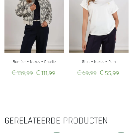
Bomber – Nukus – Charlie
Shirt – Nukus – Pam
Oorspronkelijke
Huidige
Oorspronkeli
Huid
€
139,99
€
111,99
€
69,99
€
55,99
prijs
prijs
prijs
prijs
Dit
Dit
was:
is:
was:
is:
product
product
heeft
heeft
€ 139,99.
€ 111,99.
€ 69,99.
€ 55
meerdere
meerdere
variaties.
variaties.
GERELATEERDE PRODUCTEN
Deze
Deze
optie
optie