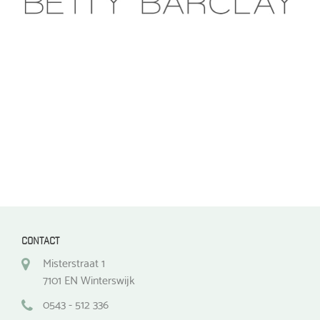
optie
optie
kan
kan
gekozen
gekozen
worden
worden
op
op
de
de
productpagina
productpagina
CONTACT
Misterstraat 1
7101 EN Winterswijk
0543 - 512 336