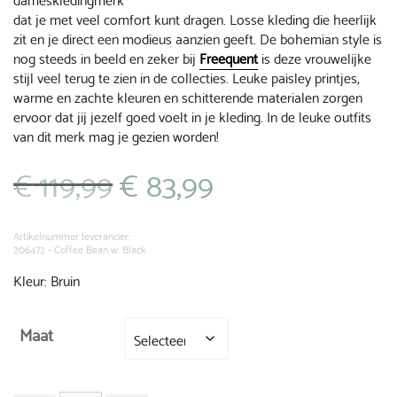
dat je met veel comfort kunt dragen. Losse kleding die heerlijk
zit en je direct een modieus aanzien geeft. De bohemian style is
nog steeds in beeld en zeker bij
Freequent
is deze vrouwelijke
stijl veel terug te zien in de collecties. Leuke paisley printjes,
warme en zachte kleuren en schitterende materialen zorgen
ervoor dat jij jezelf goed voelt in je kleding. In de leuke outfits
van dit merk mag je gezien worden!
€
119,99
€
83,99
Oorspronkelijke
Huidige
prijs
prijs
was:
is:
€ 119,99.
€ 83,99.
Artikelnummer leverancier:
206472 - Coffee Bean w. Black
Kleur: Bruin
Maat