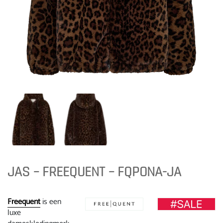
JAS – FREEQUENT – FQPONA-JA
Freequent
is een
luxe
dameskledingmerk