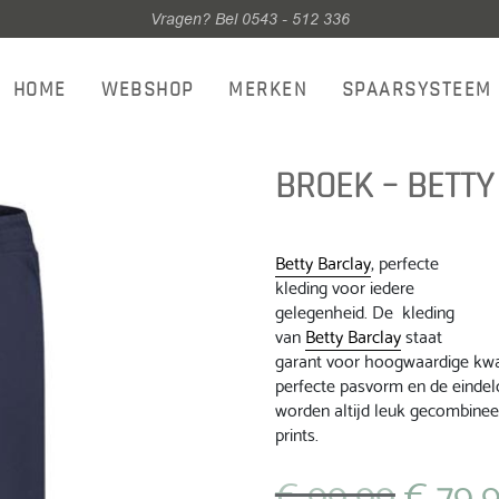
Vragen? Bel 0543 - 512 336
HOME
WEBSHOP
MERKEN
SPAARSYSTEEM
BROEK – BETTY
Betty Barclay
, perfecte
kleding voor iedere
gelegenheid. De kleding
van
Betty Barclay
staat
garant voor hoogwaardige kwal
perfecte pasvorm en de eindel
worden altijd leuk gecombinee
prints.
€
99,99
€
79,
Oorspronkeli