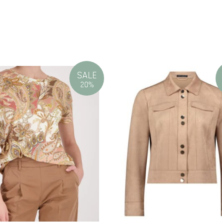
N
SALE
20%