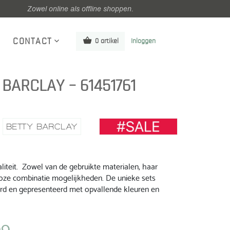
Zowel online als offline shoppen.
CONTACT
0 artikel
Inloggen
 BARCLAY – 61451761
iteit. Zowel van de gebruikte materialen, haar
oze combinatie mogelijkheden. De unieke sets
rd en gepresenteerd met opvallende kleuren en
99
jke
Huidige