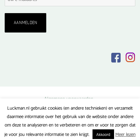
Algemene voorwaarden
Luckman.nl gebruikt cookies (en andere technieken) en verzamelt
Privacy verklaring
daarmee informatie over het gebruik van de website onder andere
Veel gestelde vragen
om deze te analyseren en te verbeteren en om er voor te zorgen dat
Gerealiseerd door FlipMedia
je voor jou relevante informatie te zien krijgt.
Meer lezen
Akkoord