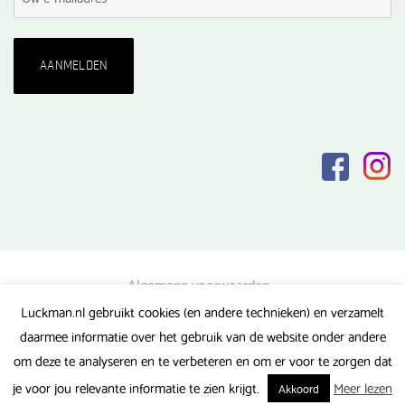
Algemene voorwaarden
Luckman.nl gebruikt cookies (en andere technieken) en verzamelt
Privacy verklaring
daarmee informatie over het gebruik van de website onder andere
Veel gestelde vragen
om deze te analyseren en te verbeteren en om er voor te zorgen dat
Gerealiseerd door FlipMedia
je voor jou relevante informatie te zien krijgt.
Meer lezen
Akkoord