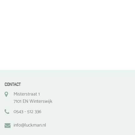
de
productpagina
CONTACT
Misterstraat 1
7101 EN Winterswijk
0543 - 512 336
info@luckman.nl