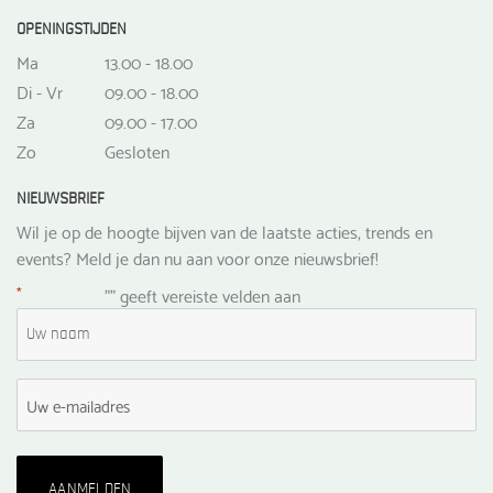
OPENINGSTIJDEN
Ma
13.00 - 18.00
Di - Vr
09.00 - 18.00
Za
09.00 - 17.00
Zo
Gesloten
NIEUWSBRIEF
Wil je op de hoogte bijven van de laatste acties, trends en
events? Meld je dan nu aan voor onze nieuwsbrief!
*
"
" geeft vereiste velden aan