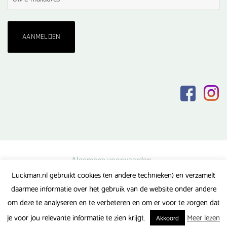
Algemene voorwaarden
Luckman.nl gebruikt cookies (en andere technieken) en verzamelt
Privacy verklaring
daarmee informatie over het gebruik van de website onder andere
Veel gestelde vragen
om deze te analyseren en te verbeteren en om er voor te zorgen dat
Gerealiseerd door FlipMedia
je voor jou relevante informatie te zien krijgt.
Meer lezen
Akkoord